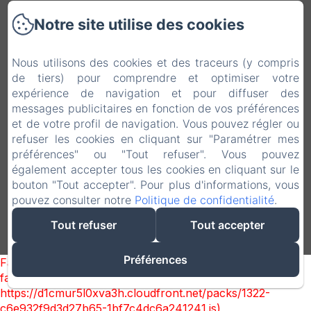
Accueil
Notre site utilise des cookies
Nos Chambres
Nous utilisons des cookies et des traceurs (y compris
de tiers) pour comprendre et optimiser votre
Les Services Mia
expérience de navigation et pour diffuser des
messages publicitaires en fonction de vos préférences
Galerie Photos
et de votre profil de navigation. Vous pouvez régler ou
refuser les cookies en cliquant sur "Paramétrer mes
Contact
préférences" ou "Tout refuser". Vous pouvez
également accepter tous les cookies en cliquant sur le
bouton "Tout accepter". Pour plus d'informations, vous
EN
FR
pouvez consulter notre
Politique de confidentialité
.
Créé par Amenitiz
Tout refuser
Tout accepter
Conditions Générales de Vente
Préférences
Failed to load BookingEngine/index: Loading chunk 1322
failed. (missing:
https://d1cmur5l0xva3h.cloudfront.net/packs/1322-
c6e932f9d3d27b65-1bf7c4dc6a241241.js)