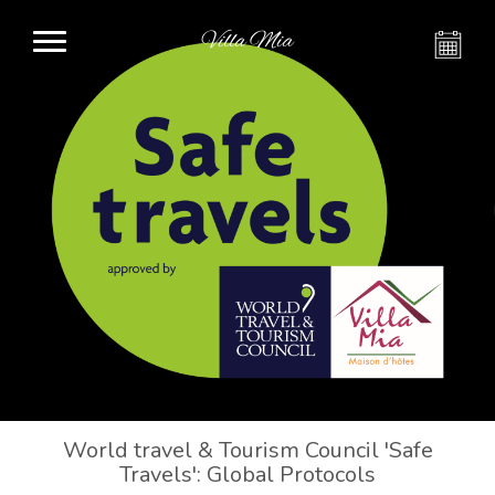
Villa Mia
World travel & Tourism Council 'Safe
Travels': Global Protocols